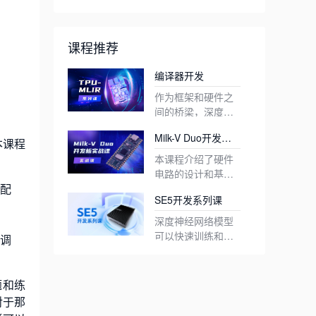
课程推荐
编译器开发
作为框架和硬件之
间的桥梁，深度学
习编译器可以实现
目前，TPU-MLIR
Milk-V Duo开发板
一次性代码开发和
项目已应用于算能
本课程
实践课程
重用各种计算能力
开发的最新一代深
与其他编译工具相
本课程介绍了硬件
处理器的目标。最
度学习处理器
比，TPU-MLIR有
电路的设计和基本
近，算能也开源了
BM1684X。结合处
几个优点
1. 简单方便
络配
环境的搭建，并提
Milk-V Duo是基于
SE5开发系列课
自己开发的TPU编
理器本身的高性能
通过阅读开发手册
供了一些简单的开
CV1800B的超小型
译工具——TPU-
ARM内核以及相应
和项目中包含的示
发示例和一些基本
嵌入式开发平台。
可扩展性:Milk-V
深度神经网络模型
MLIR (Multi-Level
的SDK，可以实现
例，用户可以了解
2. 通用性
的深度学习示例。
它体积小，功能全
Duo核心板具有多
可以快速训练和测
员调
Intermediate
深度学习算法的快
模型转换的过程和
目前，TPU- mlir已
面，配备双核，可
种接口，如GPIO,
试，然后由行业部
SOPHON深度学习
Representation)。
速部署。本课程将
原理，并快速入
经支持TFLite和
以分别运行linux和
I2C, UART, SDIO1,
署，在现实世界中
微服务器SE5是采
TPU-MLIR是一个
介绍MLIR的基本语
门。此外，TPU-
onnx两种格式，这
3、精度与效率并存
rtos系统，并具有
SPI, ADC, PWM
有效地执行任务。
用SOPHON自主研
题和练
面向深度学习处理
法，以及编译器中
MLIR是基于当前主
两种格式的模型可
在模型转换过程
各种可连接的外
等。
在小型、低功耗的
发的第三代TPU处
对于那
器的开源TPU编译
各种优化操作的实
流编译工具库MLIR
以直接转换为TPU
中，有时会失去精
设。
多种可连接外
深度学习边缘计算
理器BM1684的高