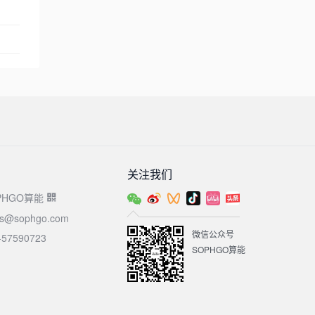
1.12
量化感知训练（二）
测试空间具有与物
理机环境相同的资
2.1
Pattern Rewriting
源性能
云平台应用链
2.2
Dialect Conversion
接:
https://account.sophgo.com/sign
service=https://cloud.sophgo.com&l
2.3
前端转换
CN
云平台使用说
2.4
Lowering in TPU_MLI
明:
https://cloud.sophgo.com/tpu.pdf
2.5
添加新算子
关注我们
2.6
TPU_MLIR图优化
PHGO算能
2.7
TPU_MLIR常用操作
es@sophgo.com
微信公众号
2.8
TPU原理（一）
-57590723
SOPHGO算能
2.9
TPU原理（二）
2.10
后端算子实现